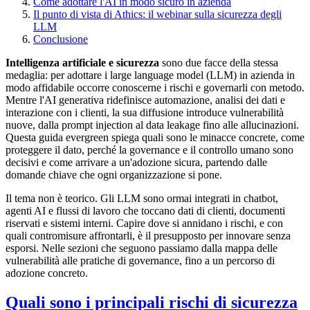
Come adottare l'AI in modo sicuro in azienda
Il punto di vista di Athics: il webinar sulla sicurezza degli
LLM
Conclusione
Intelligenza artificiale e sicurezza
sono due facce della stessa
medaglia: per adottare i large language model (LLM) in azienda in
modo affidabile occorre conoscerne i rischi e governarli con metodo.
Mentre l'AI generativa ridefinisce automazione, analisi dei dati e
interazione con i clienti, la sua diffusione introduce vulnerabilità
nuove, dalla prompt injection al data leakage fino alle allucinazioni.
Questa guida evergreen spiega quali sono le minacce concrete, come
proteggere il dato, perché la governance e il controllo umano sono
decisivi e come arrivare a un'adozione sicura, partendo dalle
domande chiave che ogni organizzazione si pone.
Il tema non è teorico. Gli LLM sono ormai integrati in chatbot,
agenti AI e flussi di lavoro che toccano dati di clienti, documenti
riservati e sistemi interni. Capire dove si annidano i rischi, e con
quali contromisure affrontarli, è il presupposto per innovare senza
esporsi. Nelle sezioni che seguono passiamo dalla mappa delle
vulnerabilità alle pratiche di governance, fino a un percorso di
adozione concreto.
Quali sono i principali rischi di sicurezza