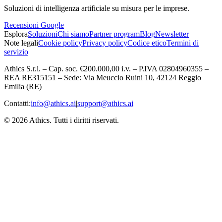
Soluzioni di intelligenza artificiale su misura per le imprese.
Recensioni Google
Esplora
Soluzioni
Chi siamo
Partner program
Blog
Newsletter
Note legali
Cookie policy
Privacy policy
Codice etico
Termini di
servizio
Athics S.r.l. – Cap. soc. €200.000,00 i.v. – P.IVA 02804960355 –
REA RE315151 – Sede: Via Meuccio Ruini 10, 42124 Reggio
Emilia (RE)
Contatti:
info@athics.ai
|
support@athics.ai
© 2026 Athics. Tutti i diritti riservati.