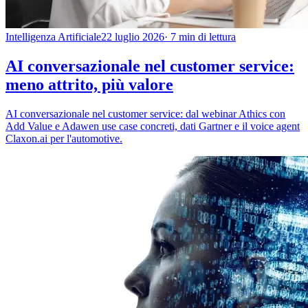
Intelligenza Artificiale
22 luglio 2026
· 7 min di lettura
AI conversazionale nel customer service:
meno attrito, più valore
AI conversazionale nel customer service: dal webinar Athics con
Add Value e Adawen use case concreti, dati Gartner e il voice agent
Claxon.ai per l'automotive.