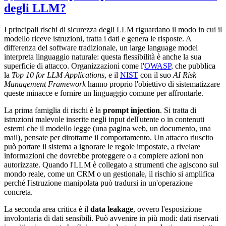
degli LLM?
I principali rischi di sicurezza degli LLM riguardano il modo in cui il
modello riceve istruzioni, tratta i dati e genera le risposte. A
differenza del software tradizionale, un large language model
interpreta linguaggio naturale: questa flessibilità è anche la sua
superficie di attacco. Organizzazioni come l'
OWASP
, che pubblica
la
Top 10 for LLM Applications
, e il
NIST
con il suo
AI Risk
Management Framework
hanno proprio l'obiettivo di sistematizzare
queste minacce e fornire un linguaggio comune per affrontarle.
La prima famiglia di rischi è la
prompt injection
. Si tratta di
istruzioni malevole inserite negli input dell'utente o in contenuti
esterni che il modello legge (una pagina web, un documento, una
mail), pensate per dirottarne il comportamento. Un attacco riuscito
può portare il sistema a ignorare le regole impostate, a rivelare
informazioni che dovrebbe proteggere o a compiere azioni non
autorizzate. Quando l'LLM è collegato a strumenti che agiscono sul
mondo reale, come un CRM o un gestionale, il rischio si amplifica
perché l'istruzione manipolata può tradursi in un'operazione
concreta.
La seconda area critica è il
data leakage
, ovvero l'esposizione
involontaria di dati sensibili. Può avvenire in più modi: dati riservati