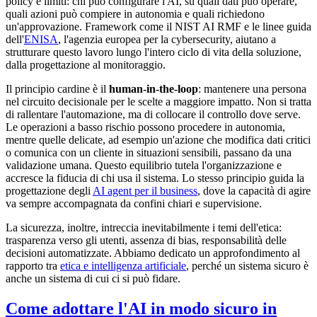
policy e limiti: chi può configurare l'AI, su quali dati può operare,
quali azioni può compiere in autonomia e quali richiedono
un'approvazione. Framework come il NIST AI RMF e le linee guida
dell'
ENISA
, l'agenzia europea per la cybersecurity, aiutano a
strutturare questo lavoro lungo l'intero ciclo di vita della soluzione,
dalla progettazione al monitoraggio.
Il principio cardine è il
human-in-the-loop
: mantenere una persona
nel circuito decisionale per le scelte a maggiore impatto. Non si tratta
di rallentare l'automazione, ma di collocare il controllo dove serve.
Le operazioni a basso rischio possono procedere in autonomia,
mentre quelle delicate, ad esempio un'azione che modifica dati critici
o comunica con un cliente in situazioni sensibili, passano da una
validazione umana. Questo equilibrio tutela l'organizzazione e
accresce la fiducia di chi usa il sistema. Lo stesso principio guida la
progettazione degli
AI agent per il business
, dove la capacità di agire
va sempre accompagnata da confini chiari e supervisione.
La sicurezza, inoltre, intreccia inevitabilmente i temi dell'etica:
trasparenza verso gli utenti, assenza di bias, responsabilità delle
decisioni automatizzate. Abbiamo dedicato un approfondimento al
rapporto tra
etica e intelligenza artificiale
, perché un sistema sicuro è
anche un sistema di cui ci si può fidare.
Come adottare l'AI in modo sicuro in