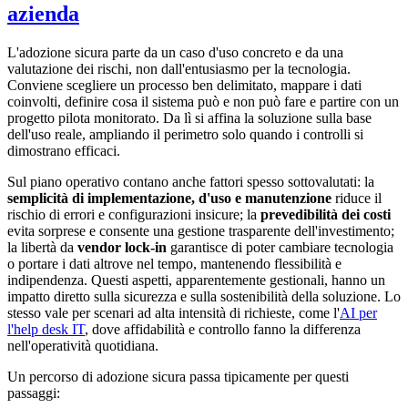
azienda
L'adozione sicura parte da un caso d'uso concreto e da una
valutazione dei rischi, non dall'entusiasmo per la tecnologia.
Conviene scegliere un processo ben delimitato, mappare i dati
coinvolti, definire cosa il sistema può e non può fare e partire con un
progetto pilota monitorato. Da lì si affina la soluzione sulla base
dell'uso reale, ampliando il perimetro solo quando i controlli si
dimostrano efficaci.
Sul piano operativo contano anche fattori spesso sottovalutati: la
semplicità di implementazione, d'uso e manutenzione
riduce il
rischio di errori e configurazioni insicure; la
prevedibilità dei costi
evita sorprese e consente una gestione trasparente dell'investimento;
la libertà da
vendor lock-in
garantisce di poter cambiare tecnologia
o portare i dati altrove nel tempo, mantenendo flessibilità e
indipendenza. Questi aspetti, apparentemente gestionali, hanno un
impatto diretto sulla sicurezza e sulla sostenibilità della soluzione. Lo
stesso vale per scenari ad alta intensità di richieste, come l'
AI per
l'help desk IT
, dove affidabilità e controllo fanno la differenza
nell'operatività quotidiana.
Un percorso di adozione sicura passa tipicamente per questi
passaggi: