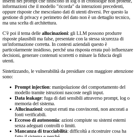
inseriti nei prompt che finiscono in log o in cronologie non protette,
informazioni che il modello "ricorda" da interazioni precedenti,
oppure risposte che mescolano dati di utenti diversi. Per questo la
gestione di privacy e perimetro del dato non è un dettaglio tecnico,
ma una scelta di architettura.
C'è poi il tema delle
allucinazioni
: gli LLM possono produrre
risposte plausibili ma false, presentate con la stessa sicurezza di
un'informazione corretta. In contesti aziendali questo è
particolarmente insidioso, perché una risposta errata può influenzare
decisioni, generare contenuti scorretti o minare la fiducia degli
utenti.
Sintetizzando, le vulnerabilità da presidiare con maggiore attenzione
sono:
Prompt injection
: manipolazione del comportamento del
modello tramite istruzioni nascoste negli input.
Data leakage
: fuga di dati sensibili attraverso prompt, log o
memoria del sistema.
Allucinazioni
: output errati ma convincenti, non ancorati a
fonti verificabili.
Eccesso di autonomia
: azioni compiute su sistemi esterni
senza adeguati controlli o limiti.
Mancanza di tracciabilità
: difficoltà a ricostruire cosa ha
fatto il sistema e perché.