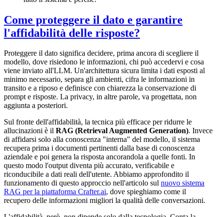
Come proteggere il dato e garantire
l'affidabilità delle risposte?
Proteggere il dato significa decidere, prima ancora di scegliere il
modello, dove risiedono le informazioni, chi può accedervi e cosa
viene inviato all'LLM. Un'architettura sicura limita i dati esposti al
minimo necessario, separa gli ambienti, cifra le informazioni in
transito e a riposo e definisce con chiarezza la conservazione di
prompt e risposte. La privacy, in altre parole, va progettata, non
aggiunta a posteriori.
Sul fronte dell'affidabilità, la tecnica più efficace per ridurre le
allucinazioni è il
RAG (Retrieval Augmented Generation)
. Invece
di affidarsi solo alla conoscenza "interna" del modello, il sistema
recupera prima i documenti pertinenti dalla base di conoscenza
aziendale e poi genera la risposta ancorandola a quelle fonti. In
questo modo l'output diventa più accurato, verificabile e
riconducibile a dati reali dell'utente. Abbiamo approfondito il
funzionamento di questo approccio nell'articolo sul
nuovo sistema
RAG per la piattaforma Crafter.ai
, dove spieghiamo come il
recupero delle informazioni migliori la qualità delle conversazioni.
L'affidabilità, però, non dipende solo dalla tecnologia. Conta la