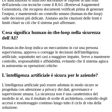
Le allucinazioni si riducono ancorando le risposte ai dati reali
dell'azienda con tecniche come il RAG (Retrieval Augmented
Generation), che recupera documenti verificati prima di generare
l'output, e mantenendo un controllo umano (human-in-the-loop)
sulle decisioni più delicate. Aiutano anche citazioni delle fonti e
limiti chiari su ciò che il sistema può affermare.
Cosa significa human-in-the-loop nella sicurezza
dell'AI?
Human-in-the-loop indica un meccanismo in cui una persona
supervisiona, approva o corregge le decisioni dell'intelligenza
artificiale, soprattutto nei casi a maggiore impatto. Serve a mantenere
controllo, responsabilità e affidabilità, evitando che il sistema agisca
in autonomia su operazioni critiche.
L'intelligenza artificiale è sicura per le aziende?
L'intelligenza artificiale può essere adottata in modo sicuro se
progettata con attenzione a privacy dei dati, governance e
supervisione umana. La sicurezza non è una caratteristica del
modello in sé, ma il risultato di scelte di architettura, controllo degli
accessi e monitoraggio continuo lungo tutto il ciclo di vita della
soluzione.