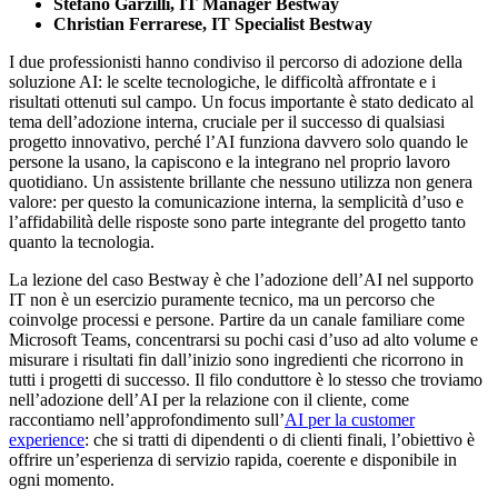
Stefano Garzilli, IT Manager Bestway
Christian Ferrarese, IT Specialist Bestway
I due professionisti hanno condiviso il percorso di adozione della
soluzione AI: le scelte tecnologiche, le difficoltà affrontate e i
risultati ottenuti sul campo. Un focus importante è stato dedicato al
tema dell’adozione interna, cruciale per il successo di qualsiasi
progetto innovativo, perché l’AI funziona davvero solo quando le
persone la usano, la capiscono e la integrano nel proprio lavoro
quotidiano. Un assistente brillante che nessuno utilizza non genera
valore: per questo la comunicazione interna, la semplicità d’uso e
l’affidabilità delle risposte sono parte integrante del progetto tanto
quanto la tecnologia.
La lezione del caso Bestway è che l’adozione dell’AI nel supporto
IT non è un esercizio puramente tecnico, ma un percorso che
coinvolge processi e persone. Partire da un canale familiare come
Microsoft Teams, concentrarsi su pochi casi d’uso ad alto volume e
misurare i risultati fin dall’inizio sono ingredienti che ricorrono in
tutti i progetti di successo. Il filo conduttore è lo stesso che troviamo
nell’adozione dell’AI per la relazione con il cliente, come
raccontiamo nell’approfondimento sull’
AI per la customer
experience
: che si tratti di dipendenti o di clienti finali, l’obiettivo è
offrire un’esperienza di servizio rapida, coerente e disponibile in
ogni momento.