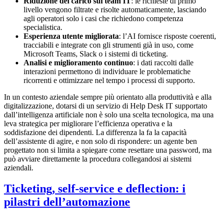
Riduzione del carico sul team IT
: le richieste di primo
livello vengono filtrate e risolte automaticamente, lasciando
agli operatori solo i casi che richiedono competenza
specialistica.
Esperienza utente migliorata
: l’AI fornisce risposte coerenti,
tracciabili e integrate con gli strumenti già in uso, come
Microsoft Teams, Slack o i sistemi di ticketing.
Analisi e miglioramento continuo
: i dati raccolti dalle
interazioni permettono di individuare le problematiche
ricorrenti e ottimizzare nel tempo i processi di supporto.
In un contesto aziendale sempre più orientato alla produttività e alla
digitalizzazione, dotarsi di un servizio di Help Desk IT supportato
dall’intelligenza artificiale non è solo una scelta tecnologica, ma una
leva strategica per migliorare l’efficienza operativa e la
soddisfazione dei dipendenti. La differenza la fa la capacità
dell’assistente di agire, e non solo di rispondere: un agente ben
progettato non si limita a spiegare come resettare una password, ma
può avviare direttamente la procedura collegandosi ai sistemi
aziendali.
Ticketing, self-service e deflection: i
pilastri dell’automazione