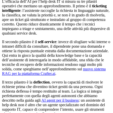
L’efficacia dell’AI per l’help desk IT si misura su tre pilastri
operativi che meritano un approfondimento. Il primo è il
ticketing
intelligente
: l’assistente raccoglie la richiesta in linguaggio naturale,
la classifica, ne valuta la priorità e, se non è in grado di risolverla,
apre un ticket già strutturato e instradato al gruppo di competenza
corretto. Questo riduce drasticamente il tempo che i tecnici
impiegano a triage e smistamento, una delle attività più dispersive di
qualsiasi service desk.
Il secondo pilastro è il
self-service
: invece di sfogliare wiki interne o
intranet difficili da consultare, il dipendente pone una domanda e
ottiene la risposta puntuale estratta dalla documentazione aziendale.
Qui entra in gioco la qualità della knowledge base e la capacità
dell’assistente di interrogarla in modo affidabile, una sfida che le
tecniche di recupero delle informazioni rendono oggi molto più
solida, come spieghiamo nell’approfondimento sul
nuovo sistema
RAG per la piattaforma Crafter.ai
.
Il terzo pilastro è la
deflection
, ovvero la capacità di risolvere le
richieste prima che diventino ticket gestiti da una persona. Ogni
richiesta deflessa è tempo restituito al team. La logica si integra
perfettamente con quella degli agenti autonomi che abbiamo
descritto nella guida agli
AI agent per il business
: un assistente di
help desk non è altro che un agente specializzato nel dominio del
supporto IT, capace di comprendere l’intento, usare gli strumenti