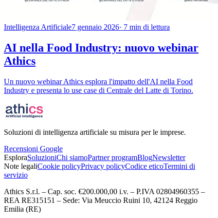
Intelligenza Artificiale
7 gennaio 2026
· 7 min di lettura
AI nella Food Industry: nuovo webinar
Athics
Un nuovo webinar Athics esplora l'impatto dell'AI nella Food
Industry e presenta lo use case di Centrale del Latte di Torino.
Soluzioni di intelligenza artificiale su misura per le imprese.
Recensioni Google
Esplora
Soluzioni
Chi siamo
Partner program
Blog
Newsletter
Note legali
Cookie policy
Privacy policy
Codice etico
Termini di
servizio
Athics S.r.l. – Cap. soc. €200.000,00 i.v. – P.IVA 02804960355 –
REA RE315151 – Sede: Via Meuccio Ruini 10, 42124 Reggio
Emilia (RE)