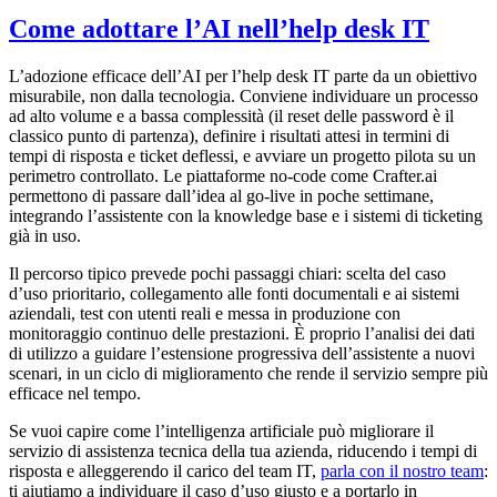
Come adottare l’AI nell’help desk IT
L’adozione efficace dell’AI per l’help desk IT parte da un obiettivo
misurabile, non dalla tecnologia. Conviene individuare un processo
ad alto volume e a bassa complessità (il reset delle password è il
classico punto di partenza), definire i risultati attesi in termini di
tempi di risposta e ticket deflessi, e avviare un progetto pilota su un
perimetro controllato. Le piattaforme no-code come Crafter.ai
permettono di passare dall’idea al go-live in poche settimane,
integrando l’assistente con la knowledge base e i sistemi di ticketing
già in uso.
Il percorso tipico prevede pochi passaggi chiari: scelta del caso
d’uso prioritario, collegamento alle fonti documentali e ai sistemi
aziendali, test con utenti reali e messa in produzione con
monitoraggio continuo delle prestazioni. È proprio l’analisi dei dati
di utilizzo a guidare l’estensione progressiva dell’assistente a nuovi
scenari, in un ciclo di miglioramento che rende il servizio sempre più
efficace nel tempo.
Se vuoi capire come l’intelligenza artificiale può migliorare il
servizio di assistenza tecnica della tua azienda, riducendo i tempi di
risposta e alleggerendo il carico del team IT,
parla con il nostro team
:
ti aiutiamo a individuare il caso d’uso giusto e a portarlo in