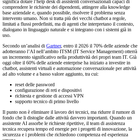
significa dotare l’help desk di assistenti conversazionali capaci di
comprendere le richieste dei dipendenti, attingere alla knowledge
base aziendale e, quando possibile, risolvere il problema senza
intervento umano. Non si tratta più dei vecchi chatbot a regole,
limitati a flussi predefiniti, ma di agenti che interpretano il contesto,
dialogano in linguaggio naturale e si integrano con i sistemi già in
uso.
Secondo un’analisi di
Gartner
, entro il 2026 il 70% delle aziende che
adotteranno l’AI nell’ambito ITSM (IT Service Management) otterrà
un incremento significativo nella produttività dei propri team IT. Già
oggi oltre il 60% delle aziende enterprise ha iniziato a investire in
chatbot, assistenti virtuali e automazione conversazionale per attività
ad alto volume e a basso valore aggiunto, tra cui:
reset delle password
configurazione di reti e dispositivi
richiesta e gestione di accessi VPN
supporto tecnico di primo livello
Il punto non è eliminare il lavoro dei tecnici, ma ridurre il rumore di
fondo che li distoglie dalle attività davvero importanti. Quando un
assistente AI assorbe le richieste ripetitive, il team di assistenza
tecnica recupera tempo ed energie per i progetti di innovazione, la
sicurezza e i problemi che richiedono competenza ed esperienza