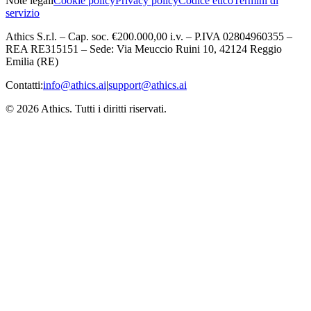
Note legali
Cookie policy
Privacy policy
Codice etico
Termini di
servizio
Athics S.r.l. – Cap. soc. €200.000,00 i.v. – P.IVA 02804960355 –
REA RE315151 – Sede: Via Meuccio Ruini 10, 42124 Reggio
Emilia (RE)
Contatti:
info@athics.ai
|
support@athics.ai
© 2026 Athics. Tutti i diritti riservati.